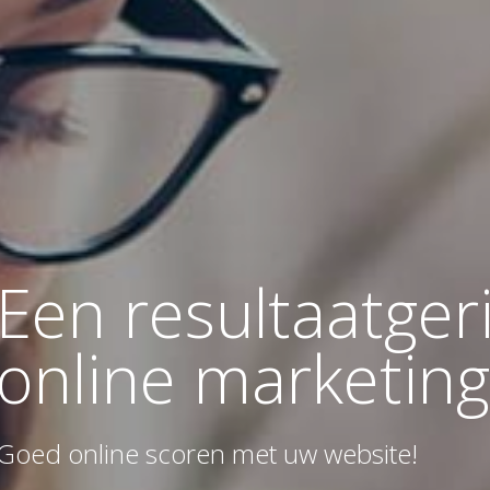
Een resultaatger
online marketin
Goed online scoren met uw website!