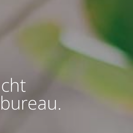
icht
gbureau.