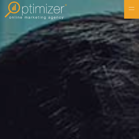
NL
FR