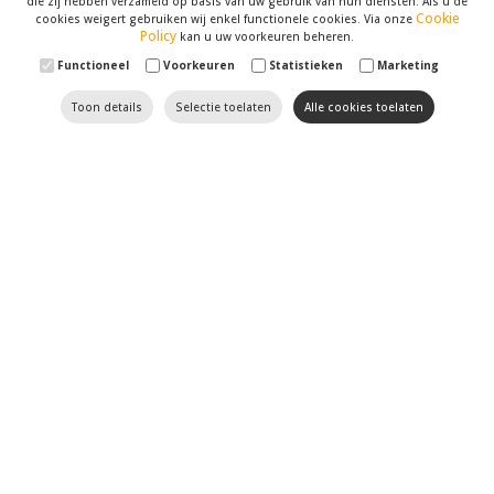
die zij hebben verzameld op basis van uw gebruik van hun diensten. Als u de
Cookie
cookies weigert gebruiken wij enkel functionele cookies. Via onze
Policy
kan u uw voorkeuren beheren.
Functioneel
Voorkeuren
Statistieken
Marketing
Toon details
Selectie toelaten
Alle cookies toelaten
Til uw website naar een
hoger niveau met Optimizer
SEO
en
SEA
hebben geen geheimen voor onze
marketingspecialisten
. Wij volgen de recentste
evoluties in dit domein op de voet. Verder houden we
uw website, met al zijn
zwakke en sterke punten
,
tegen het licht. U kan op ons rekenen om uw website
naar de eerste resultaten van zoekmotoren zoals