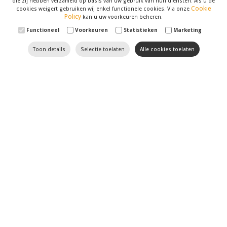
die zij hebben verzameld op basis van uw gebruik van hun diensten. Als u de
Cookie
cookies weigert gebruiken wij enkel functionele cookies. Via onze
Policy
kan u uw voorkeuren beheren.
Functioneel
Voorkeuren
Statistieken
Marketing
Toon details
Selectie toelaten
Alle cookies toelaten
Til uw website naar een
hoger niveau met Optimizer
SEO
en
SEA
hebben geen geheimen voor onze
marketingspecialisten
. Wij volgen de recentste
evoluties in dit domein op de voet. Verder houden we
uw website, met al zijn
zwakke en sterke punten
,
tegen het licht. U kan op ons rekenen om uw website
naar de eerste resultaten van zoekmotoren zoals