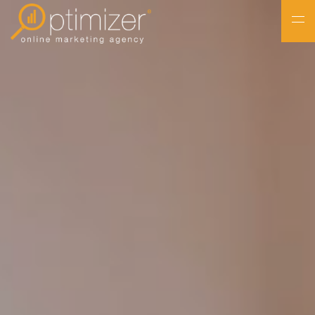
NL
FR