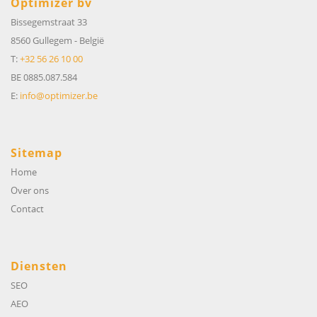
Optimizer bv
Bissegemstraat 33
8560 Gullegem
-
België
T:
+32 56 26 10 00
BE 0885.087.584
E:
info@optimizer.be
Sitemap
Home
Over ons
Contact
Diensten
SEO
AEO