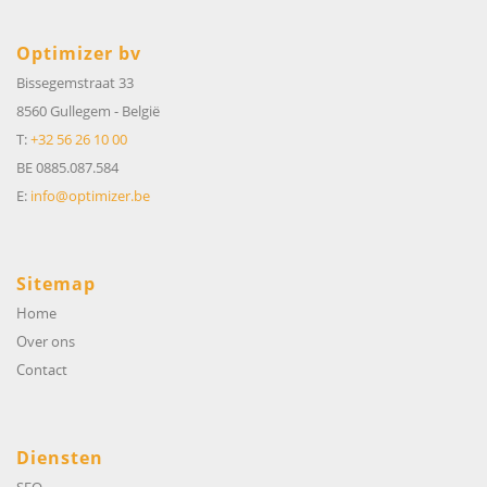
Optimizer bv
Bissegemstraat 33
8560 Gullegem
-
België
T:
+32 56 26 10 00
BE 0885.087.584
E:
info@optimizer.be
Sitemap
Home
Over ons
Contact
Diensten