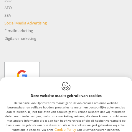
SEO
AEO
SEA
Social Media Advertising
E-mailmarketing
Digitale marketing
Deze website maakt gebruik van cookies
De website van Optimizer bv maakt gebruik van cookies om onze website
betrouwbaar en veilig te houden, prestaties te meten en persoonlijke advertenties
Webdesign by IDcreation 2023
aan te bieden. Bij het toelaten van cookies gaat u ermee akkoord dat wij informatie
Algemene voorwaarden
delen met derde partijen, zoals onze marketingpartners, die deze kunnen combineren
met andere informatie die u aan hen heeft verstrekt of die zij hebben verzameld op
Cookie Policy
basis van uw gebruik van hun diensten. Als u de cookies weigert gebruiken wij enkel
Cookie Policy
functionele cookies. Via onze
kan u uw voorkeuren beheren.
Privacy policy