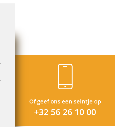
Of geef ons een seintje op
+32 56 26 10 00