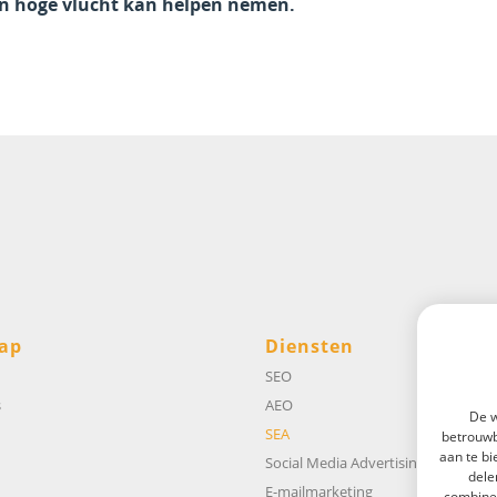
n hoge vlucht kan helpen nemen.
ap
Diensten
SEO
s
AEO
De w
SEA
betrouwb
aan te bi
Social Media Advertising
dele
E-mailmarketing
combiner