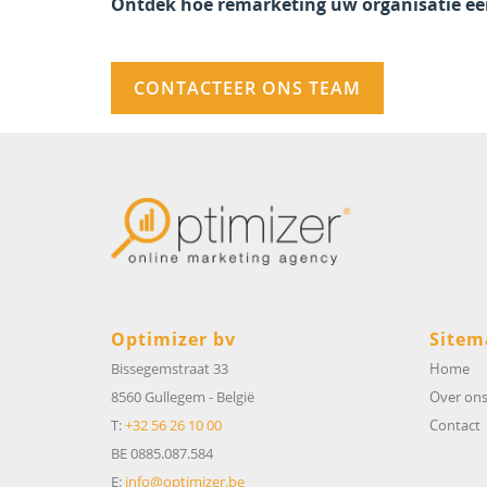
Ontdek hoe remarketing uw organisatie ee
CONTACTEER ONS TEAM
Optimizer bv
Sitem
Bissegemstraat 33
Home
8560 Gullegem
-
België
Over on
T:
+32 56 26 10 00
Contact
BE 0885.087.584
E:
info@optimizer.be