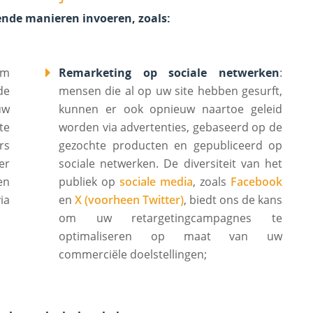
ende manieren invoeren, zoals:
rm
Remarketing op sociale netwerken
:
de
mensen die al op uw site hebben gesurft,
uw
kunnen er ook opnieuw naartoe geleid
te
worden via advertenties, gebaseerd op de
rs
gezochte producten en gepubliceerd op
er
sociale netwerken. De diversiteit van het
en
publiek op
sociale media
, zoals
Facebook
ia
en
X (voorheen Twitter)
, biedt ons de kans
om uw retargetingcampagnes te
optimaliseren op maat van uw
commerciële doelstellingen;