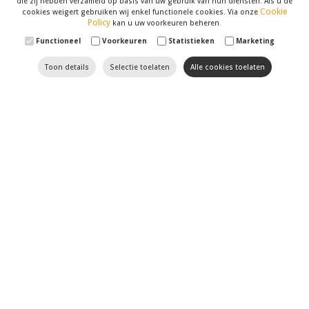
die zij hebben verzameld op basis van uw gebruik van hun diensten. Als u de
Cookie
cookies weigert gebruiken wij enkel functionele cookies. Via onze
Policy
kan u uw voorkeuren beheren.
Functioneel
Voorkeuren
Statistieken
Marketing
Toon details
Selectie toelaten
Alle cookies toelaten
Til uw website naar een
hoger niveau met Optimizer
SEO
en
SEA
hebben geen geheimen voor onze
marketingspecialisten
. Wij volgen de recentste
evoluties in dit domein op de voet. Verder houden we
uw website, met al zijn
zwakke en sterke punten
,
tegen het licht. U kan op ons rekenen om uw website
naar de eerste resultaten van zoekmotoren zoals