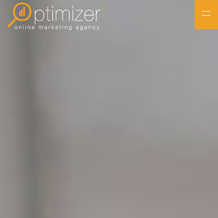
NL
FR