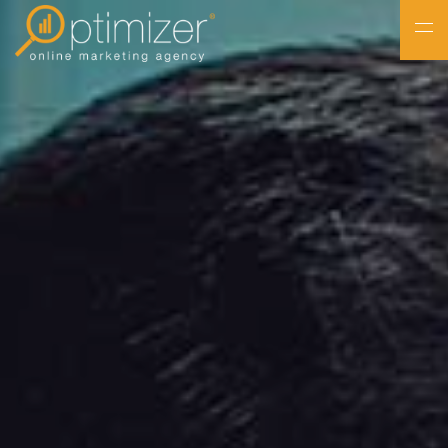
NL
FR