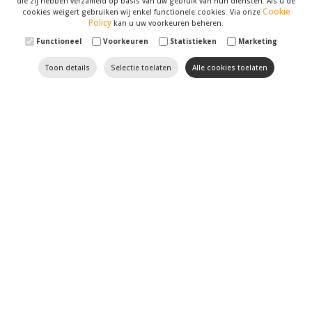
die zij hebben verzameld op basis van uw gebruik van hun diensten. Als u de
Cookie
cookies weigert gebruiken wij enkel functionele cookies. Via onze
Policy
kan u uw voorkeuren beheren.
Functioneel
Voorkeuren
Statistieken
Marketing
Toon details
Selectie toelaten
Alle cookies toelaten
Til uw website naar een
hoger niveau met Optimizer
SEO
en
SEA
hebben geen geheimen voor onze
marketingspecialisten
. Wij volgen de recentste
evoluties in dit domein op de voet. Verder houden we
uw website, met al zijn
zwakke en sterke punten
,
tegen het licht. U kan op ons rekenen om uw website
naar de eerste resultaten van zoekmotoren zoals