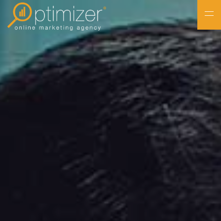
NL
FR