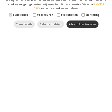
die zij hebben verzameld op basis van uw gebruik van hun diensten. Als u de
Cookie
cookies weigert gebruiken wij enkel functionele cookies. Via onze
Policy
kan u uw voorkeuren beheren.
Functioneel
Voorkeuren
Statistieken
Marketing
Toon details
Selectie toelaten
Alle cookies toelaten
Til uw website naar een
hoger niveau met Optimizer
SEO
en
SEA
hebben geen geheimen voor onze
marketingspecialisten
. Wij volgen de recentste
evoluties in dit domein op de voet. Verder houden we
uw website, met al zijn
zwakke en sterke punten
,
tegen het licht. U kan op ons rekenen om uw website
naar de eerste resultaten van zoekmotoren zoals