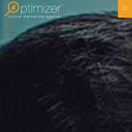
NL
FR