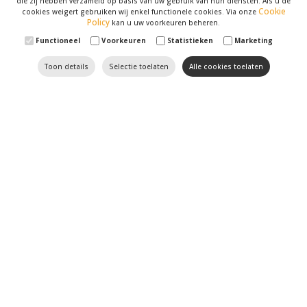
die zij hebben verzameld op basis van uw gebruik van hun diensten. Als u de
Cookie
cookies weigert gebruiken wij enkel functionele cookies. Via onze
Policy
kan u uw voorkeuren beheren.
Functioneel
Voorkeuren
Statistieken
Marketing
Toon details
Selectie toelaten
Alle cookies toelaten
Til uw website naar een
hoger niveau met Optimizer
SEO
en
SEA
hebben geen geheimen voor onze
marketingspecialisten
. Wij volgen de recentste
evoluties in dit domein op de voet. Verder houden we
uw website, met al zijn
zwakke en sterke punten
,
tegen het licht. U kan op ons rekenen om uw website
naar de eerste resultaten van zoekmotoren zoals