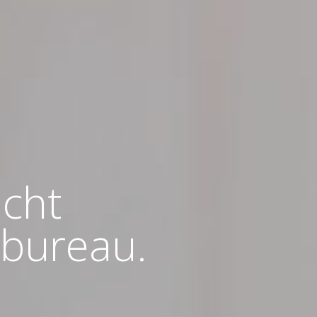
icht
gbureau.