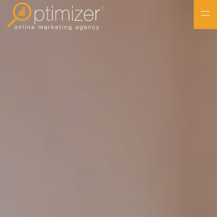
NL
FR