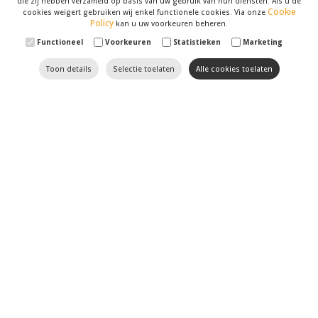
die zij hebben verzameld op basis van uw gebruik van hun diensten. Als u de
Cookie
cookies weigert gebruiken wij enkel functionele cookies. Via onze
Policy
kan u uw voorkeuren beheren.
Functioneel
Voorkeuren
Statistieken
Marketing
Toon details
Selectie toelaten
Alle cookies toelaten
Til uw website naar een
hoger niveau met Optimizer
SEO
en
SEA
hebben geen geheimen voor onze
marketingspecialisten
. Wij volgen de recentste
evoluties in dit domein op de voet. Verder houden we
uw website, met al zijn
zwakke en sterke punten
,
tegen het licht. U kan op ons rekenen om uw website
naar de eerste resultaten van zoekmotoren zoals