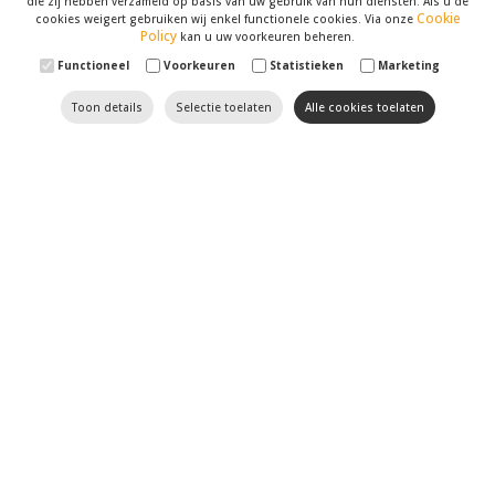
die zij hebben verzameld op basis van uw gebruik van hun diensten. Als u de
Cookie
cookies weigert gebruiken wij enkel functionele cookies. Via onze
Policy
kan u uw voorkeuren beheren.
Functioneel
Voorkeuren
Statistieken
Marketing
Toon details
Selectie toelaten
Alle cookies toelaten
Til uw website naar een
hoger niveau met Optimizer
SEO
en
SEA
hebben geen geheimen voor onze
marketingspecialisten
. Wij volgen de recentste
evoluties in dit domein op de voet. Verder houden we
uw website, met al zijn
zwakke en sterke punten
,
tegen het licht. U kan op ons rekenen om uw website
naar de eerste resultaten van zoekmotoren zoals