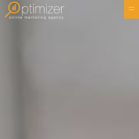
NL
FR