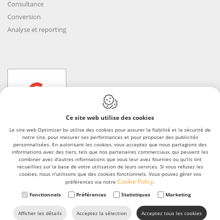
Consultance
Conversion
Analyse et reporting
Ce site web utilise des cookies
Le site web Optimizer bv utilise des cookies pour assurer la fiabilité et la sécurité de
notre site, pour mesurer ses performances et pour proposer des publicités
personnalisées. En autorisant les cookies, vous acceptez que nous partagions des
Webdesign by IDcreation 2023
informations avec des tiers, tels que nos partenaires commerciaux, qui peuvent les
Termes et conditions
combiner avec d'autres informations que vous leur avez fournies ou qu'ils ont
recueillies sur la base de votre utilisation de leurs services. Si vous refusez les
Cookie Policy
cookies, nous n'utilisons que des cookies fonctionnels. Vous pouvez gérer vos
Cookie Policy
préférences via notre
.
Privacy policy
Fonctionnels
Préférences
Statistiques
Marketing
Sitemap
Afficher les détails
Acceptez la sélection
Acceptez tous les cookies